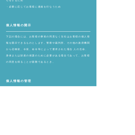
らせするため
・必要に応じてお客様に連絡を行なうため
個人情報の開示
下記の場合には、お客様の事前の同意なく当社はお客様の個人情
報を開示できるものとします。警察や裁判所、その他の政府機関
から召喚状、令状、命令等によって要求された場合 人の生命、
身体または財産の保護のために必要がある場合であって、お客様
の同意を得ることが困難であるとき。
個人情報の管理
お客様の個人情報は、当社が適切な管理を行なうとともに、漏
洩、滅失、毀損の防止のために最大限の注意を払っております。
個人情報保護についての取り組み
個人情報保護に関する基本方針、または法令を徹底するために以下の活